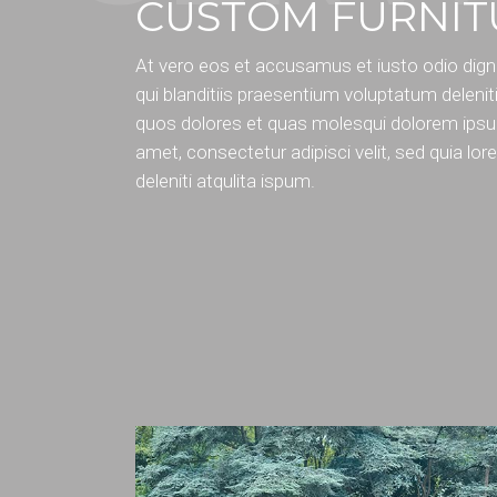
CUSTOM FURNI
At vero eos et accusamus et iusto odio dig
qui blanditiis praesentium voluptatum deleniti
quos dolores et quas molesqui dolorem ipsum
amet, consectetur adipisci velit, sed quia lo
deleniti atqulita ispum.