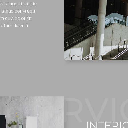
nis simos ducimus
 atque corryi upti
 quia dolor sit
e atum deleniti
SERVI
INTERI