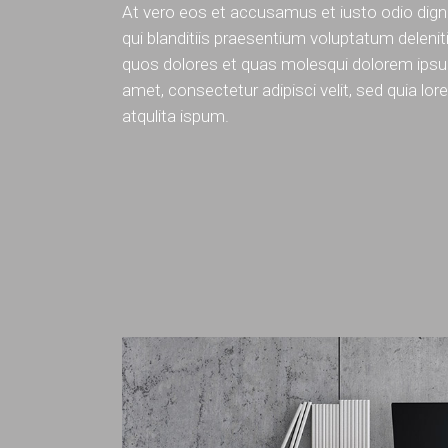
At vero eos et accusamus et iusto odio dig
qui blanditiis praesentium voluptatum deleniti
quos dolores et quas molesqui dolorem ipsum
amet, consectetur adipisci velit, sed quia lor
atqulita ispum.