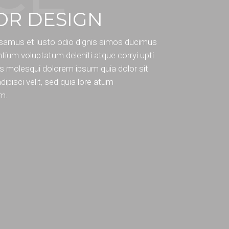
OR DESIGN
samus et iusto odio dignis simos ducimus
ntium voluptatum deleniti atque corryi upti
s molesqui dolorem ipsum quia dolor sit
ipisci velit, sed quia lore atum
um.