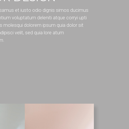
samus et iusto odio dignis simos ducimus
ntium voluptatum deleniti atque corryi upti
s molesqui dolorem ipsum quia dolor sit
ipisci velit, sed quia lore atum
um.