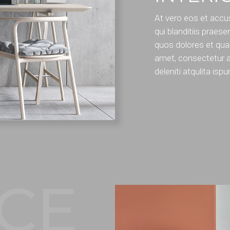
At vero eos et accu
qui blanditiis praese
quos dolores et qua
amet, consectetur ad
deleniti atqulita isp
ICE