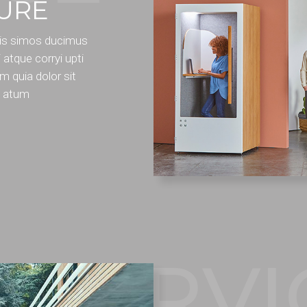
TURE
nis simos ducimus
 atque corryi upti
 quia dolor sit
re atum
SERVI