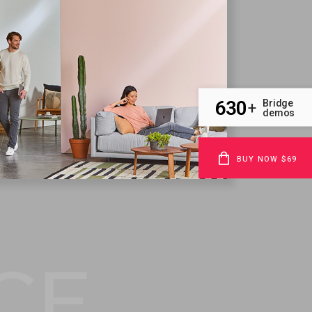
630
Bridge
+
demos
BUY NOW $69
CE