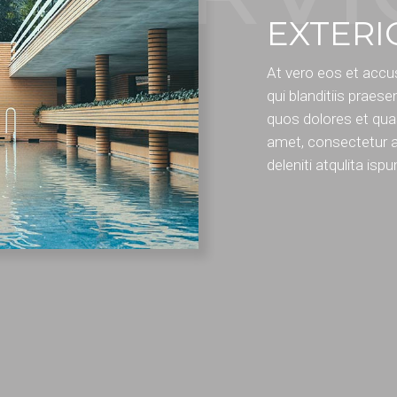
EXTERI
At vero eos et accu
qui blanditiis praese
quos dolores et qua
amet, consectetur ad
deleniti atqulita isp